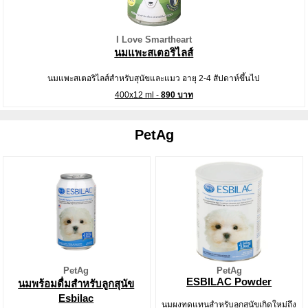
I Love Smartheart
นมแพะสเตอริไลส์
นมแพะสเตอริไลส์สำหรับสุนัขและแมว อายุ 2-4 สัปดาห์ขึ้นไป
400x12 ml -
890 บาท
PetAg
PetAg
PetAg
ESBILAC Powder
นมพร้อมดื่มสำหรับลูกสุนัข
Esbilac
นมผงทดแทนสำหรับลูกสุนัขเกิดใหม่ถึง