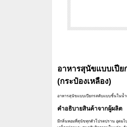
อาหารสุนัขแบบเปียก
(กระป๋องเหลือง)
อาหารสุนัขแบบเปียกรสตับแบบชิ้นในน้ำเก
คำอธิบายสินค้าจากผู้ผลิต
มีกลิ่นหอมที่สุนัขทุกตัวโปรดปราน อุดมไป