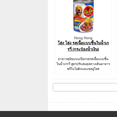
Hong Hong
โฮ่ง โฮ่ง รสเนื้อแบบชิ้นในน้ำเก
รวี่ (กระป๋องน้ำเงิน)
อาหารสุนัขแบบเปียกรสรสเนื้อแบบชิ้น
ในน้ำเกรวี่ สูตรปรับสมดุลทางเดินอาหาร
พรีไบโอติกและเซลลูโลส