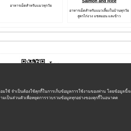
Salmon and Rice
อาหารเม็ดสำหรับแมวทุกวัย
อาหารเม็ดสำหรับแมวเลี้ยงในบ้านทุกวัย
สูตรไก่งวง แซลมอน และข้าว
ใช้ จำเป็นต้องใช้คุกกี้ในการเก็บข้อมูลการใช้งานของท่าน โดยข้อมูลนี้จะ
ความเป็นส่วนตัวเพื่อหยุดการรวบรวมข้อมูลทุกอย่างของคุกกี้ในอนาคต
ชำระเงิน
|
การจัดส่ง
|
FMP Point
|
ติดต่อเรา
|
เกี่ยวกับเรา
|
ข้อกำหนดและเ
© FeedMePlease