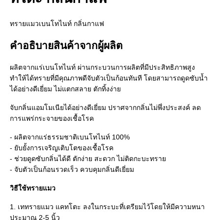
ทรายแมวเบนโทไนท์ กลิ่นกาแฟ
คำอธิบายสินค้าจากผู้ผลิต
ผลิตจากแร่เบนโทไนท์ ผ่านกระบวนการผลิตที่มีประสิทธิภาพสูง
ทำให้ได้ทรายที่มีคุณภาพดีจับตัวเป็นก้อนทันที โดยสามารถดูดซับน้ำ
ได้อย่างดีเยี่ยม ไม่แตกสลาย ตักทิ้งง่าย
จับกลิ่นแอมโมเนียได้อย่างดีเยี่ยม ปราศจากกลิ่นไม่พึ่งประสงค์ ลด
การแพร่กระจายของเชื้อโรค
- ผลิตจากแร่ธรรมชาติเบนโทไนท์ 100%
- ยับยั้งการเจริญเติบโตของเชื้อโรค
- ช่วยดูดซับกลิ่นได้ดี ตักง่าย สะดวก ไม่ติดกะบะทราย
- จับตัวเป็นก้อนรวดเร็ว ควบคุมกลิ่นดีเยี่ยม
วิธีใช้ทรายแมว
1. เททรายแมว แคทโตะ ลงในกระบะที่เตรียมไว้โดยให้มีความหนา
ประมาณ 2-5 นิ้ว