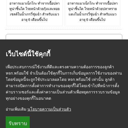
อาหารแมวเน็กโกะ ทำจากเนื้อปลา
อาหารแมวเน็กโกะ ทำจากเนื้อปลา
ทูน่าชิ้นโต โรยหน้าด้วยกุ้งและหอย
ทูน่าชิ้นโต โรยหน้าด้วยปลาทราย
เชลล์ในน้ำเกรวี่ชุ่มฉ่ำ สำหรับแมว
แดงในน้ำเกรวี่ชุ่มฉ่ำ สำหรับแมว
อายุ 6 เดือนขึ้นไป
อายุ 6 เดือนขึ้นไป
เว็บไซต์นี้ใช้คุกกี้
เพื่อประสบการณ์ใช้งานที่ดีและตรงตามความต้องการของลูกค้า
หจก.พร้อมใช้ จำเป็นต้องใช้คุกกี้ในการเก็บข้อมูลการใช้งานของท่าน
โดยข้อมูลนี้จะถูกใช้ประมวลผลโดย หจก.พร้อมใช้ เท่านั้น ลูกค้า
สามารถปิดการตั้งค่าการทำงานของคุกกี้ได้โดยเข้าไปที่หน้าการตั้ง
ค่าบราวเซอร์และตั้งค่าความเป็นส่วนตัวเพื่อหยุดการรวบรวมข้อมูล
ทุกอย่างของคุกกี้ในอนาคต
หน้าแรก
|
วิธีการสั่งซื้อสินค้า
|
การชำระเงิน
|
การจัดส่ง
|
FMP Point
|
อ่านเพิ่มเติม
นโยบายความเป็นส่วนตัว
ติดต่อเรา
|
เกี่ยวกับเรา
|
ข้อกำหนดและเงื่อนไข
|
นโยบายความเป็นส่วนตัว
© FeedMePlease
รับทราบ