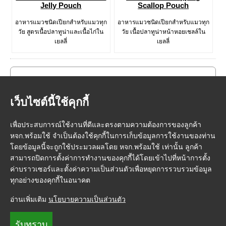
Jelly Pouch
Scallop Pouch
อาหารแมวชนิดเปียกสำหรับแมวทุก
อาหารแมวชนิดเปียกสำหรับแมวทุก
วัย สูตรเนื้อปลาทูน่าและเนื้อไก่ใน
วัย เนื้อปลาทูน่าหน้าหอยเชลล์ใน
เยลลี่
เยลลี่
เว็บไซต์นี้ใช้คุกกี้
เพื่อประสบการณ์ใช้งานที่ดีและตรงตามความต้องการของลูกค้า
หจก.พร้อมใช้ จำเป็นต้องใช้คุกกี้ในการเก็บข้อมูลการใช้งานของท่าน
โดยข้อมูลนี้จะถูกใช้ประมวลผลโดย หจก.พร้อมใช้ เท่านั้น ลูกค้า
สามารถปิดการตั้งค่าการทำงานของคุกกี้ได้โดยเข้าไปที่หน้าการตั้ง
ค่าบราวเซอร์และตั้งค่าความเป็นส่วนตัวเพื่อหยุดการรวบรวมข้อมูล
ทุกอย่างของคุกกี้ในอนาคต
หน้าแรก
|
วิธีการสั่งซื้อสินค้า
|
การชำระเงิน
|
การจัดส่ง
|
FMP Point
|
อ่านเพิ่มเติม
นโยบายความเป็นส่วนตัว
ติดต่อเรา
|
เกี่ยวกับเรา
|
ข้อกำหนดและเงื่อนไข
|
นโยบายความเป็นส่วนตัว
© FeedMePlease
รับทราบ