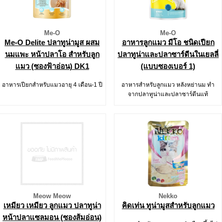
Me-O
Me-O
Me-O Delite ปลาทูน่ามูส ผสม
อาหารลูกแมว มีโอ ชนิดเปียก
นมแพะ หน้าปลาโอ สำหรับลูก
ปลาทูน่าและปลาซาร์ดีนในเยลลี่
แมว (ซองฟ้าอ่อน) DK1
(แบบซองเบอร์ 1)
อาหารเปียกสำหรับแมวอายุ 4 เดือน-1 ปี
อาหารสำหรับลูกแมว หลังหย่านม ทำ
จากปลาทูน่าและปลาซาร์ดีนแท้
Meow Meow
Nekko
เหมียว เหมียว ลูกแมว ปลาทูน่า
คิดเท่น ทูน่ามูสสำหรับลูกแมว
หน้าปลาแซลมอน (ซองส้มอ่อน)