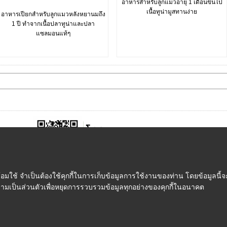
อาหารสำหรับลูกแมวอายุ 1 เดือนขึ้นไป
เนื้อทูน่ามูสทานง่าย
อาหารเปียกสำหรับลูกแมวหลังหยานมถึง
1 ปี ทำจากเนื้อปลาทูน่าและปลา
แซลมอนแท้ๆ
ใช้ จำเป็นต้องใช้คุกกี้ในการเก็บข้อมูลการใช้งานของท่าน โดยข้อมูลนี้จะ
ความเป็นส่วนตัวเพื่อหยุดการรวบรวมข้อมูลทุกอย่างของคุกกี้ในอนาคต
ชำระเงิน
|
การจัดส่ง
|
FMP Point
|
ติดต่อเรา
|
เกี่ยวกับเรา
|
ข้อกำหนดและเ
© FeedMePlease