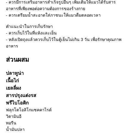
- ควรมีการเสริมอาหารสำเร็จรูปอื่นๆ เพิ่มเติมให้แมวได้รับสาร
อาหารที่เพียงพอต่อความต้องการของร้างกาย
- ควรเตรียมน้ำสะอาดใส่ภาชนะให้แมวดื่มตลอดเวลา
คำแนะนำในการเก็บรักษา
- ควรเก็บไว้ในที่แห้งและเย็น
- หลังเปิดถุงแล้วควรเก็บไว้ในตู้เย็นไม่เกิน 3 วัน เพื่อรักษาคุณภาพ
อาหาร
ส่วนผสม
ปลาทูน่า
เนื้อไก่
เยลลี่ผง
สารปรุงแต่งรส
พรีไบโอติก
ฟลุกโตโอลิโกแซคคาไรด์
วิตามินอี
ทอรีน
น้ำมันปลา